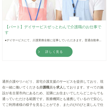
【パート】デイサービスぜっとわんで介護職のお仕事で
す
●デイサービスにて、介護業務全般に従事していただきます。普通自動車運転免許をお持ちの方歓迎です！ ●マイカー通勤可能！天候に左右されず通勤できるのは嬉しいですね★ ●先輩スタッフが丁寧に指導してくださるので、無資格・未経験の方も安心して働ける環境が整っています◎
詳しく見る
通所介護やリハビリ、居宅介護支援のサービスを提供しており、現
在一緒に働いてくださる
介護職
員を
求人
しております。すべての施
設が名古屋市内にあるため、近隣にお住まいでしたらどこからでも
通っていただける範囲です。医療機関とも連携しているので安心し
てご利用者様の様子を見ることができ、またのびのびと楽しんで仕