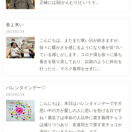
正確には冠(かんむり)というそ…
春よ来い
2023/02/24
こんにちは。まだまだ寒い日が続きますが、
徐々に暖かさを感じるようになり春が近づい
ている感じがします。コロナ渦も徐々に落ち
着きを取り戻しており、以前のように外出を
行ったり、マスク着用をせずに…
バレンタインデー♡
2023/02/14
こんにちは。本日はバレンタインデーです片
思い中の方が愛しの人に思いを告げる日です
ね！最近では本命の人以外に渡す義理チョコ
は減りつつあり、友達同士で渡す友チョコが
流行しているみたいです。さて…