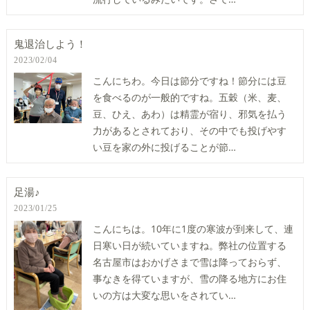
鬼退治しよう！
2023/02/04
こんにちわ。今日は節分ですね！節分には豆
を食べるのが一般的ですね。五穀（米、麦、
豆、ひえ、あわ）は精霊が宿り、邪気を払う
力があるとされており、その中でも投げやす
い豆を家の外に投げることが節…
足湯♪
2023/01/25
こんにちは。10年に1度の寒波が到来して、連
日寒い日が続いていますね。弊社の位置する
名古屋市はおかげさまで雪は降っておらず、
事なきを得ていますが、雪の降る地方にお住
いの方は大変な思いをされてい…