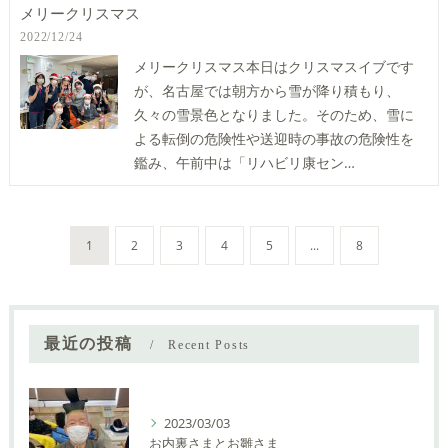
メリークリスマス
2022/12/24
メリークリスマス本日はクリスマスイブです
が、名古屋では朝方から雪が降り積もり、
久々の雪景色となりました。そのため、雪に
よる転倒の危険性や送迎時の事故の危険性を
鑑み、午前中は「リハビリ康セン…
1
2
3
4
5
...
8
最近の投稿
Recent Posts
2023/03/03
お内裏さまとお雛さま