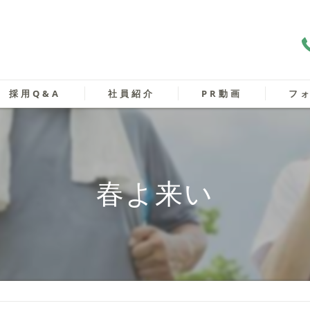
採用Q&A
社員紹介
PR動画
フ
マネージャー
施設管理者
春よ来い
生活相談員
フロアリーダー
介護スタッフ